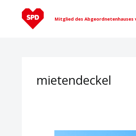
Zum
Inhalt
Mitglied des Abgeordnetenhauses v
springen
mietendeckel
Pressemitteilung: