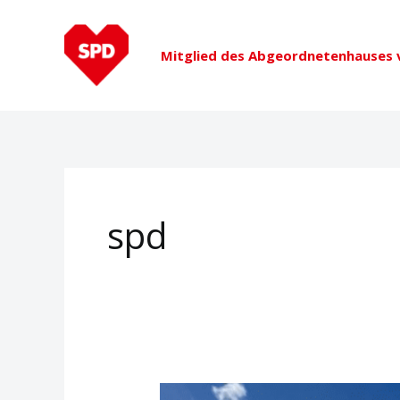
Zum
Inhalt
Mitglied des Abgeordnetenhauses v
springen
spd
Persönliche