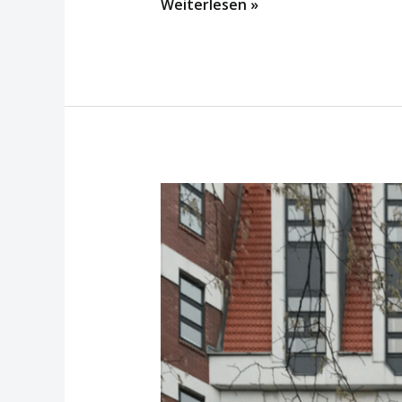
Weiterlesen »
Pressemitteilung:
Amtsgericht
Tiergarten
verurteilt
Immobilienfirma
wegen
Mietpreisüberhöhung
–