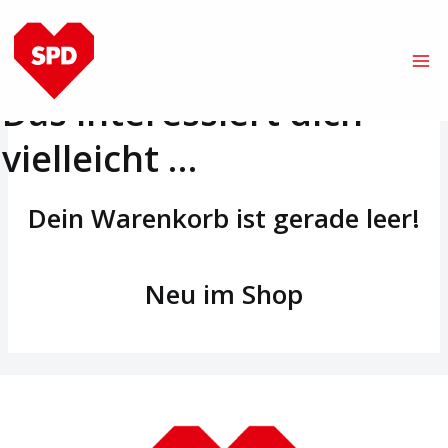
Zum
Ma
Inhalt
Warenkorb
Me
springen
Das interessiert dich
vielleicht …
Dein Warenkorb ist gerade leer!
Neu im Shop