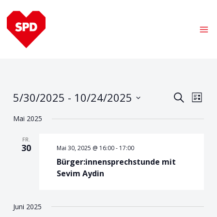
Zum
Ma
Inhalt
Me
springen
Veranst
Ver
5/30/2025
 - 
10/24/2025
Suche
Liste
Ans
Suche
Datum
Mai 2025
Nav
wählen.
und
FR.
Ansicht
30
Mai 30, 2025 @ 16:00
-
17:00
Navigat
Bürger:innensprechstunde mit
Sevim Aydin
Juni 2025